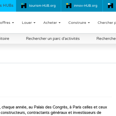
s HUBs
tourism-HUB.org
innov-HUB.org
offres
Louer
Acheter
Construire
Chercher 
itoire
Rechercher un parc d'activités
Rechercher 
, chaque année, au Palais des Congrès, à Paris celles et ceux
s constructeurs, contractants généraux et investisseurs de