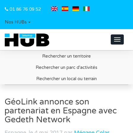
01 86 76 09 52
Nos HUBs
Toggle
navigat
Rechercher un territoire
Accueil
Rechercher un parc d'activités
GéoLink annonce son partenariat en Espagne avec
Rechercher un local ou terrain
Gedeth Network
GéoLink annonce son
partenariat en Espagne avec
Gedeth Network
Espagne, le 4 mai 2017 par
Mégane Colas